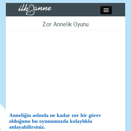
Kapat
Zor Annelik Oyunu
Kadınlar
Resimler
Annelik
Bebek
Çocuk
Anneliğin aslında ne kadar zor bir görev
olduğunu bu oyunumuzda kolaylıkla
Hesaplamalar
anlayabilirsiniz.