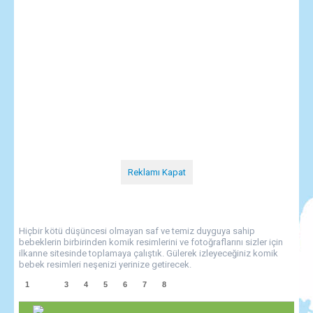
Reklamı Kapat
Hiçbir kötü düşüncesi olmayan saf ve temiz duyguya sahip
bebeklerin birbirinden komik resimlerini ve fotoğraflarını sizler için
ilkanne sitesinde toplamaya çalıştık. Gülerek izleyeceğiniz komik
bebek resimleri neşenizi yerinize getirecek.
1
2
3
4
5
6
7
8