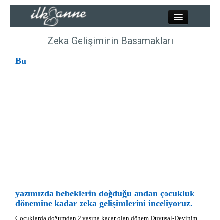
Kapat
Zeka Gelişiminin Basamakları
Bu
Kadınlar
Resimler
Annelik
Bebek
Çocuk
yazımızda bebeklerin doğduğu andan çocukluk
dönemine kadar zeka gelişimlerini inceliyoruz.
Hesaplamalar
Çocuklarda doğumdan 2 yaşına kadar olan dönem
Duyusal-Devinim