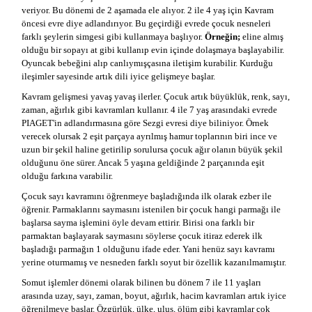
veriyor. Bu dönemi de 2 aşamada ele alıyor. 2 ile 4 yaş için Kavram
öncesi evre diye adlandırıyor. Bu geçirdiği evrede çocuk nesneleri
farklı şeylerin simgesi gibi kullanmaya başlıyor.
Örneğin;
eline almış
olduğu bir sopayı at gibi kullanıp evin içinde dolaşmaya başlayabilir.
Oyuncak bebeğini alıp canlıymışçasına iletişim kurabilir. Kurduğu
ileşimler sayesinde artık dili iyice gelişmeye başlar.
Kavram gelişmesi yavaş yavaş ilerler. Çocuk artık büyüklük, renk, sayı,
zaman, ağırlık gibi kavramları kullanır. 4 ile 7 yaş arasındaki evrede
PIAGET'in adlandırmasına göre Sezgi evresi diye biliniyor. Örnek
verecek olursak 2 eşit parçaya ayrılmış hamur toplarının biri ince ve
uzun bir şekil haline getirilip sorulursa çocuk ağır olanın büyük şekil
olduğunu öne sürer. Ancak 5 yaşına geldiğinde 2 parçanında eşit
olduğu farkına varabilir.
Çocuk sayı kavramını öğrenmeye başladığında ilk olarak ezber ile
öğrenir. Parmaklarını saymasını istenilen bir çocuk hangi parmağı ile
başlarsa sayma işlemini öyle devam ettirir. Birisi ona farklı bir
parmaktan başlayarak saymasını söylerse çocuk itiraz ederek ilk
başladığı parmağın 1 olduğunu ifade eder. Yani henüz sayı kavramı
yerine oturmamış ve nesneden farklı soyut bir özellik kazanılmamıştır.
Somut işlemler dönemi olarak bilinen bu dönem 7 ile 11 yaşları
arasında uzay, sayı, zaman, boyut, ağırlık, hacim kavramları artık iyice
öğrenilmeye başlar. Özgürlük, ülke, ulus, ölüm gibi kavramlar çok