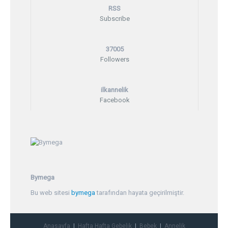
RSS
Subscribe
37005
Followers
ilkannelik
Facebook
Bymega
Bu web sitesi
bymega
tarafından hayata geçirilmiştir.
Anasayfa
Hafta Hafta Gebelik
Bebek
Annelik