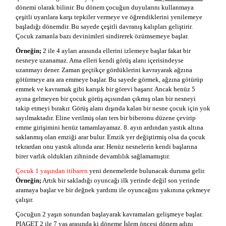
dönemi olarak bilinir. Bu dönem çocuğun duyularını kullanmaya
çeşitli uyarılara karşı tepkiler vermeye ve öğrendiklerini yenilemeye
başladığı dönemdir. Bu sayede çeşitli davranış kalıpları geliştirir.
Çocuk zamanla bazı devinimleri sindirerek özümsemeye başlar.
Örneğin;
2 ile 4 ayları arasında ellerini izlemeye başlar fakat bir
nesneye uzanamaz. Ama elleri kendi görüş alanı içerisindeyse
uzanmayı dener. Zaman geçtikçe gördüklerini kavrayarak ağzına
götürmeye ara ara emmeye başlar. Bu sayede görmek, ağzına götürüp
emmek ve kavramak gibi karışık bir görevi başarır. Ancak henüz 5
ayına gelmeyen bir çocuk görüş açısından çıkmış olan bir nesneyi
takip etmeyi bırakır. Görüş alanı dışında kalan bir nesne çocuk için yok
sayılmaktadır. Eline verilmiş olan ters bir biberonu düzene çevirip
emme girişimini henüz tamamlayamaz. 8. ayın ardından yastık altına
saklanmış olan emziği arar bulur. Emzik yer değiştirmiş olsa da çocuk
tekrardan onu yastık altında arar. Henüz nesnelerin kendi başlarına
birer varlık oldukları zihninde devamlılık sağlamamıştır.
Çocuk 1 yaşından itibaren
yeni denemelerde bulunacak duruma gelir.
Örneğin;
Artık bir sakladığı oyuncağı ilk yerinde değil son yerinde
aramaya başlar ve bir değnek yardımı ile oyuncağını yakınına çekmeye
çalışır.
Çocuğun 2 yaşın sonundan başlayarak kavramaları gelişmeye başlar.
PIAGET 2 ile 7 yaş arasında ki döneme İşlem öncesi dönem adını