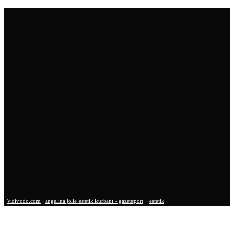
Vidivodo.com
:
angelina jolie estetik kurbanı - gazeteport
:
estetik