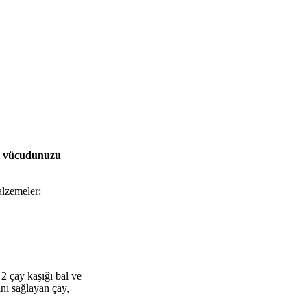
de vücudunuzu
alzemeler:
 2 çay kaşığı bal ve
ını sağlayan çay,