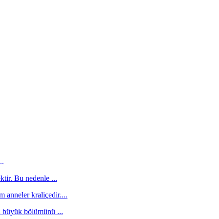
..
tir. Bu nedenle ...
 anneler kraliçedir....
n büyük bölümünü ...