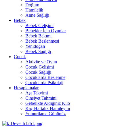
Doğum
Hamilelik
Anne Sağlığı
Bebek
Bebek Gelişimi
Bebekler İçin Oyunlar
Bebek Bakımı
Bebek Beslenmesi
Yenidoğan
Bebek Sağlığı
Çocuk
Aktivite ve Oyun
Çocuk Gelişimi
Çocuk Sağlığı
Çocuklarda Beslenme
Çocuklarda Psikoloji
Hesaplamalar
Aşı Takvimi
Cinsiyet Tahmini
Gebelikte Aldığınız Kilo
Kaç Haftalık Hamileyim
Yumurtlama Gününüz