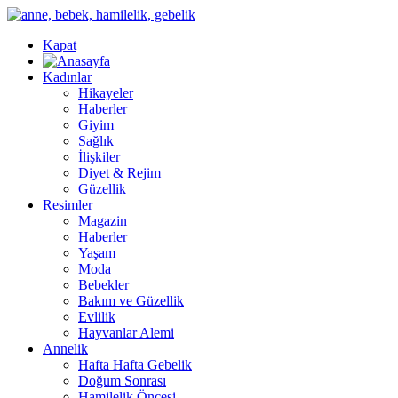
Kapat
Kadınlar
Hikayeler
Haberler
Giyim
Sağlık
İlişkiler
Diyet & Rejim
Güzellik
Resimler
Magazin
Haberler
Yaşam
Moda
Bebekler
Bakım ve Güzellik
Evlilik
Hayvanlar Alemi
Annelik
Hafta Hafta Gebelik
Doğum Sonrası
Hamilelik Öncesi