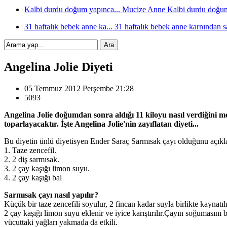
Kalbi durdu doğum yapınca...
Mucize Anne Kalbi durdu doğum
31 haftalık bebek anne ka...
31 haftalık bebek anne karnından sa
Angelina Jolie Diyeti
05 Temmuz 2012 Perşembe 21:28
5093
Angelina Jolie doğumdan sonra aldığı 11 kiloyu nasıl verdiğin
toparlayacaktır. İşte Angelina Jolie'nin zayıflatan diyeti...
Bu diyetin ünlü diyetisyen Ender Saraç Sarmısak çayı olduğunu açıklad
1. Taze zencefil.
2. 2 diş sarmısak.
3. 2 çay kaşığı limon suyu.
4. 2 çay kaşığı bal
Sarmısak çayı nasıl yapılır?
Küçük bir taze zencefili soyulur, 2 fincan kadar suyla birlikte kaynatıl
2 çay kaşığı limon suyu eklenir ve iyice karıştırılır.Çayın soğumasını 
vücuttaki yağları yakmada da etkili.