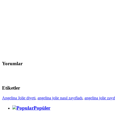
Yorumlar
Etiketler
Angelina Jolie diyeti
,
angelina jolie nasıl zayıfladı
,
angelina jolie zay
Popüler