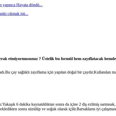
 yapınca Hayata döndü...
nki çıkmak isti...
i merak etmiyormusunuz ? Üstelik bu formül hem zayıflatacak hem
ı.Bu çay sağlıklı zayıflama için yapılan doğal bir çaydır.Kullanılan m
ır.Yakaşık 6 dakika kaynatıldıktan sonra da içine 2 diş ezilmiş sarmısak,
bekledikten sonra süzülüp ve soğuk olarak içilir.Barsakların iyi çalışmas