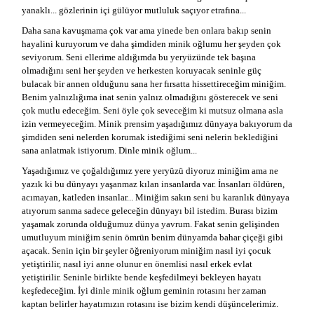
yanaklı... gözlerinin içi gülüyor mutluluk saçıyor etrafına...
Daha sana kavuşmama çok var ama yinede ben onlara bakıp senin
hayalini kuruyorum ve daha şimdiden minik oğlumu her şeyden çok
seviyorum. Seni ellerime aldığımda bu yeryüzünde tek başına
olmadığını seni her şeyden ve herkesten koruyacak seninle güç
bulacak bir annen olduğunu sana her fırsatta hissettireceğim miniğim.
Benim yalnızlığıma inat senin yalnız olmadığını gösterecek ve seni
çok mutlu edeceğim. Seni öyle çok seveceğim ki mutsuz olmana asla
izin vermeyeceğim. Minik prensim yaşadığımız dünyaya bakıyorum da
şimdiden seni nelerden korumak istediğimi seni nelerin beklediğini
sana anlatmak istiyorum. Dinle minik oğlum...
Yaşadığımız ve çoğaldığımız yere yeryüzü diyoruz miniğim ama ne
yazık ki bu dünyayı yaşanmaz kılan insanlarda var. İnsanları öldüren,
acımayan, katleden insanlar... Miniğim sakın seni bu karanlık dünyaya
atıyorum sanma sadece geleceğin dünyayı bil istedim. Burası bizim
yaşamak zorunda olduğumuz dünya yavrum. Fakat senin gelişinden
umutluyum miniğim senin ömrün benim dünyamda bahar çiçeği gibi
açacak. Senin için bir şeyler öğreniyorum miniğim nasıl iyi çocuk
yetiştirilir, nasıl iyi anne olunur en önemlisi nasıl erkek evlat
yetiştirilir. Seninle birlikte bende keşfedilmeyi bekleyen hayatı
keşfedeceğim. İyi dinle minik oğlum geminin rotasını her zaman
kaptan belirler hayatımızın rotasını ise bizim kendi düşüncelerimiz.