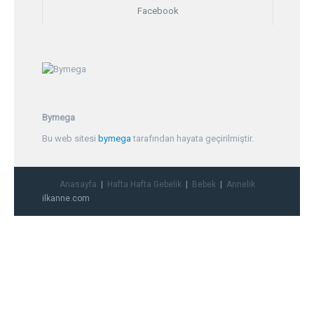
Facebook
Bymega
Bu web sitesi
bymega
tarafından hayata geçirilmiştir.
Anasayfa
Hafta Hafta Gebelik
Bebek
Annelik
ilkanne.com