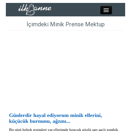
Kapat
İçimdeki Minik Prense Mektup
Kadınlar
Resimler
Annelik
Bebek
Çocuk
Günlerdir hayal ediyorum minik ellerini,
küçücük burnunu, ağzını...
Hesaplamalar
Bir sürü bebek resimleri var ellerimde boncuk gözlü sarı saçlı tombik