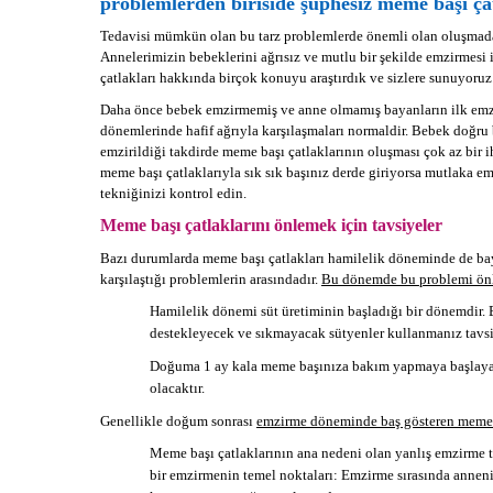
problemlerden biriside şüphesiz meme başı çat
Tedavisi mümkün olan bu tarz problemlerde önemli olan oluşmad
Annelerimizin bebeklerini ağrısız ve mutlu bir şekilde emzirmesi
çatlakları hakkında birçok konuyu araştırdık ve sizlere sunuyoruz
Daha önce bebek emzirmemiş ve anne olmamış bayanların ilk em
dönemlerinde hafif ağrıyla karşılaşmaları normaldir. Bebek doğru 
emzirildiği takdirde meme başı çatlaklarının oluşması çok az bir i
meme başı çatlaklarıyla sık sık başınız derde giriyorsa mutlaka e
tekniğinizi kontrol edin.
Meme başı çatlaklarını önlemek için tavsiyeler
Bazı durumlarda meme başı çatlakları hamilelik döneminde de ba
karşılaştığı problemlerin arasındadır.
Bu dönemde bu problemi önle
Hamilelik dönemi süt üretiminin başladığı bir dönemdi
destekleyecek ve sıkmayacak sütyenler kullanmanız tavsiy
Doğuma 1 ay kala meme başınıza bakım yapmaya başlayabil
olacaktır.
Genellikle doğum sonrası
emzirme döneminde baş gösteren meme baş
Meme başı çatlaklarının ana nedeni olan yanlış emzirme 
bir emzirmenin temel noktaları: Emzirme sırasında annen