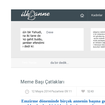
Kadınlar
Deve
r kadın, komşularından birisi hakkında bir dedik...
Yeni Yazılar
Meme Başı Çatlakları
12 Mayıs 2014 Pazartesi 09:11
5243
Emzirme döneminde birçok annenin başına g