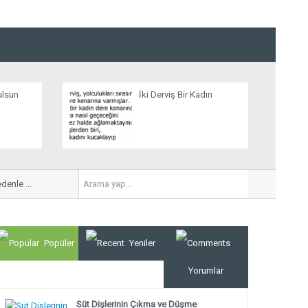
ulsun
İki Derviş Bir Kadın
nle ...
ANNELER VE ANNE ADAYLARI!...
Arçelik’in gözünde tüm an
Popüler
Yeniler
Yorumlar
Süt Dişlerinin Çıkma ve Düşme