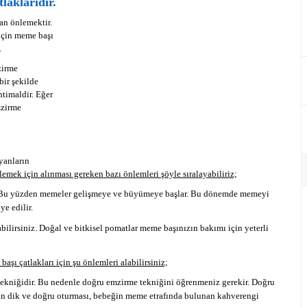
laklarıdır.
an önlemektir.
 için meme başı
.
zirme
bir şekilde
htimaldir. Eğer
mzirme
yanların
mek için alınması gereken bazı önlemleri şöyle sıralayabiliriz;
r. Bu yüzden memeler gelişmeye ve büyümeye başlar. Bu dönemde memeyi
e edilir.
irsiniz. Doğal ve bitkisel pomatlar meme başınızın bakımı için yeterli
ı çatlakları için şu önlemleri alabilirsiniz;
tekniğidir. Bu nedenle doğru emzirme tekniğini öğrenmeniz gerekir. Doğru
in dik ve doğru oturması, bebeğin meme etrafında bulunan kahverengi