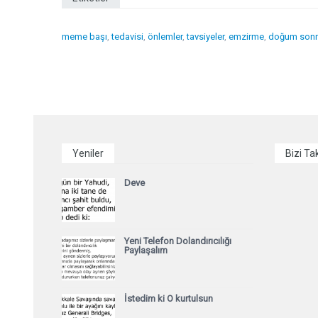
meme başı
,
tedavisi
,
önlemler
,
tavsiyeler
,
emzirme
,
doğum sonr
Yeniler
Bizi Ta
Deve
Yeni Telefon Dolandırıcılığı
Paylaşalım
İstedim ki O kurtulsun