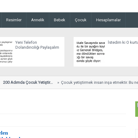
Resimler
Annelik
Bebek
Çocuk
Hesaplamalar
Yeni Telefon
İstedim ki O kurt
Dolandırıcılığı Paylaşalım
200 Adımda Çocuk Yetiştir...
Çocuk yetiştirmek insan inşa etmektir. Bu nede
elen