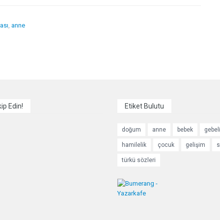
ası
,
anne
kip Edin!
Etiket Bulutu
doğum
anne
bebek
gebel
hamilelik
çocuk
gelişim
s
türkü sözleri