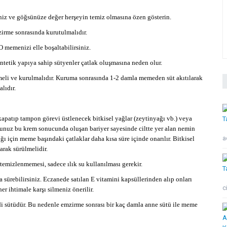
iz ve göğsünüze değer herşeyin temiz olmasına özen gösterin.
irme sonrasında kurutulmalıdır.
memenizi elle boşaltabilirsiniz.
tetik yapıya sahip sütyenler çatlak oluşmasına neden olur.
meli ve kurulmalıdır. Kuruma sonrasında 1-2 damla memeden süt akıtılarak
lıdır.
apatıp tampon görevi üstlenecek bitkisel yağlar (zeytinyağı vb.) veya
ğunuz bu krem sonucunda oluşan bariyer sayesinde ciltte yer alan nemin
ad
için meme başındaki çatlaklar daha kısa süre içinde onarılır. Bitkisel
rak sürülmelidir.
temizlenmemesi, sadece ılık su kullanılması gerekir.
 sürebilirsiniz. Eczanede satılan E vitamini kapsüllerinden alıp onları
ci
r ihtimale karşı silmeniz önerilir.
ndi sütüdür. Bu nedenle emzirme sonrası bir kaç damla anne sütü ile meme