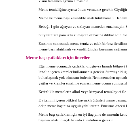
kısmı tamamen ağzına almasıdır.
Meme temizliğine ayrıca önem vermeniz gerekir. Giydiğin
Meme ve meme başı kesinlikle ıslak tutulmamalı. Her emz
Bebeği 1 gün ağrıyan ve sızlayan memeden emzirmeyin. O 
Sütyeninizin pamuklu kumaştan olmasına dikkat edin. Sen
Emzirme sonrasında meme temiz ve ıslak bir bez ile silin
meme başı ıslatılmalı ve kendiliğinden kuruması sağlanma
Meme başı çatlakları için öneriler
Eğer meme ucunuzda çatlaklar oluştuysa hasarlı bölgeyi k
lanolin içeren kremler kullanmanız gerekir. Sürmüş oldu
buharlaşarak yok olmasını önlenir. Nem memeden uçmadığı 
yağlar ve kremler emzirme sonrası meme ucuna yumuşatıla
Kesinlikle memelerin alkol veya kimyasal temizleyici ile 
E vitamini içeren bitkisel kaynaklı ürünleri meme başınıza
delip meme başınıza uygulayabilirsiniz. Emzirme öncesi he
Meme başı çatlakları için en iyi ilaç yine de annenin ke
başının ıslatılıp açık havada kurutulması gerekir.