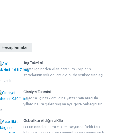
Hesaplamalar
Aşı Takvimi
Hastalığa neden olan zararlı mikropların
zararlarının yok edilerek vücuda verilmesine aşı
ı verili...
Cinsiyet Tahmini
Eğlenceli çin takvimi cinsiyet tahmin aracı ile
yıllardır süre gelen yaş ve aya göre bebeğinizin
n...
Gebelikte Aldığınız Kilo
Bütün anneler hamilelikleri boyunca farklı farklı
kilolar alırlar. Bu kiloyu hesaplarken annemizin h...