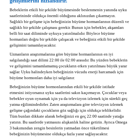
gelişimlerini hızlandırır.
Bebeklerin etkili bir şekilde büyümesinde beslenmenin yanında uyku
saatlerininde oldukça önemli olduğunu aklınızdan çıkarmayın.
Sağlıklı bir gelişme için bebeğinizin büyüme hormanlarının düzenli ve
sağlıklı bir şekilde çalışması gerekir. Bunun için bebekler, akşamları
belli bir saat diliminde uykuya yatırılmalıdır. Böylece büyüme
hormanları doğru bir şekilde çalışacak ve bebeğiniz etkili bir şekilde
gelişimini tamamlayacaktır.
Uzmanların araştırmalarına göre büyüme hormanlarının en iyi
salgılandığı saat dilimi 22:00 ile 02:00 arasıdır. Bu yüzden bebeklerin
ve gelişimini tamamlamamış çocukların erken yatırılması büyük yarar
sağlar. Uyku halindeyken bebeğinizin vücudu enerji harcamadı için
büyüme hormonları daha iyi salgılanır.
Bebeğinizin büyüme hormonlarından etkili bir şekilde istifade
etmesini istiyorsanız uyku saatlerini sakın kaçırmayın. Çocuklar veya
bebekler oyun oynamak için ya da televizyon izlemek için sürekli geç
yatma eğilimindedirler. Zaten araştırmalara göre televizyon izlemek
gelişme çağındaki çocukların göz sağlığı için oldukça tehlikelidir.
Tüm bunları dikkate alarak bebeğinizi en geç 22:00 saatinde yatağa
yatırın. Bu saatlerde yatmasını alışkanlık haline getirin. Ayrıca Omega
3 bakımından zengin besinlerin yatmadan önce tüketilmesi
bebeğinizin büyümesine oldukça fazla yarar sağlayacaktır.