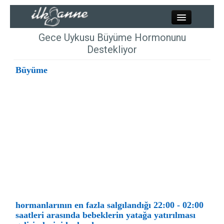
Kapat
Gece Uykusu Büyüme Hormonunu
Destekliyor
Büyüme
Kadınlar
Resimler
Annelik
Bebek
Çocuk
hormanlarının en fazla salgılandığı 22:00 - 02:00
Hesaplamalar
saatleri arasında bebeklerin yatağa yatırılması