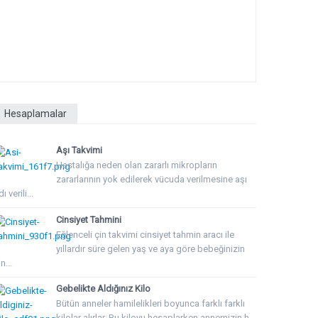
Hesaplamalar
Aşı Takvimi
Hastalığa neden olan zararlı mikropların
zararlarının yok edilerek vücuda verilmesine aşı
ı verili...
Cinsiyet Tahmini
Eğlenceli çin takvimi cinsiyet tahmin aracı ile
yıllardır süre gelen yaş ve aya göre bebeğinizin
n...
Gebelikte Aldığınız Kilo
Bütün anneler hamilelikleri boyunca farklı farklı
kilolar alırlar. Bu kiloyu hesaplarken annemizin h...