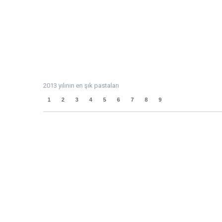
2013 yılının en şık pastaları
1
2
3
4
5
6
7
8
9
10