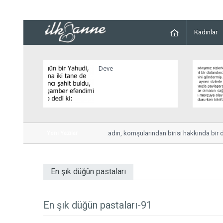
Kadınlar
Deve
Dedikodu...
Bir kadın, komşularından birisi hakkında bir ded
Yeni Yazılar
En şık düğün pastaları
En şık düğün pastaları-91