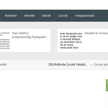
Resimler
Annelik
Bebek
Çocuk
Hesaplamalar
Yeni Telefon
İstedim ki O kurt
Dolandırıcılığı Paylaşalım
ik...
200 Adımda Çocuk Yetiştir...
Çocuk yetişt