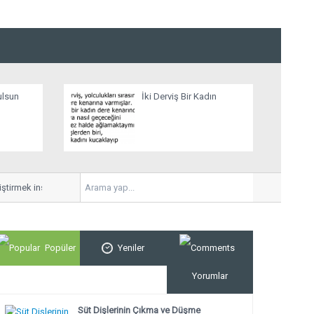
ulsun
İki Derviş Bir Kadın
irmek insan inşa etmektir. Bu nedenle ...
ANNELER VE ANNE ADAYLAR
Popüler
Yeniler
Yorumlar
Süt Dişlerinin Çıkma ve Düşme