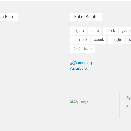
kip Edin!
Etiket Bulutu
doğum
anne
bebek
gebel
hamilelik
çocuk
gelişim
s
türkü sözleri
By
Bu